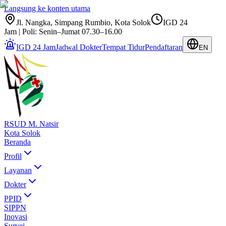
Langsung ke konten utama
Jl. Nangka, Simpang Rumbio, Kota Solok
IGD 24
Jam | Poli: Senin–Jumat 07.30–16.00
IGD 24 Jam
Jadwal Dokter
Tempat Tidur
Pendaftaran
EN
RSUD M. Natsir
Kota Solok
Beranda
Profil
Layanan
Dokter
PPID
SIPPN
Inovasi
Survei