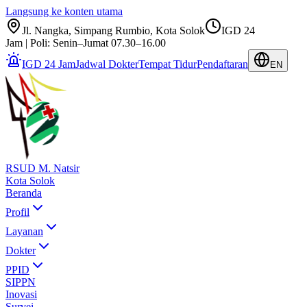
Langsung ke konten utama
Jl. Nangka, Simpang Rumbio, Kota Solok
IGD 24
Jam | Poli: Senin–Jumat 07.30–16.00
IGD 24 Jam
Jadwal Dokter
Tempat Tidur
Pendaftaran
EN
RSUD M. Natsir
Kota Solok
Beranda
Profil
Layanan
Dokter
PPID
SIPPN
Inovasi
Survei