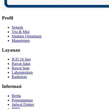
Profil
Sejarah
Visi & Misi
Struktur Organisasi
Manajemen
Layanan
IGD 24 Jam
Rawat Jalan
Rawat Inap
Laboratorium
Radiologi
Informasi
Berita
Pengumuman
Jadwal Dokter
PPID