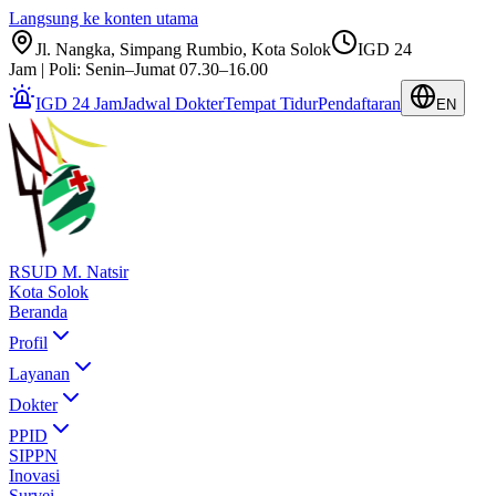
Langsung ke konten utama
Jl. Nangka, Simpang Rumbio, Kota Solok
IGD 24
Jam | Poli: Senin–Jumat 07.30–16.00
IGD 24 Jam
Jadwal Dokter
Tempat Tidur
Pendaftaran
EN
RSUD M. Natsir
Kota Solok
Beranda
Profil
Layanan
Dokter
PPID
SIPPN
Inovasi
Survei