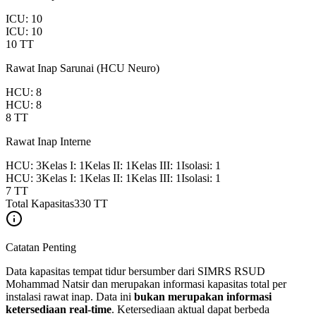
ICU
:
10
ICU
:
10
10
TT
Rawat Inap Sarunai (HCU Neuro)
HCU
:
8
HCU
:
8
8
TT
Rawat Inap Interne
HCU
:
3
Kelas I
:
1
Kelas II
:
1
Kelas III
:
1
Isolasi
:
1
HCU
:
3
Kelas I
:
1
Kelas II
:
1
Kelas III
:
1
Isolasi
:
1
7
TT
Total Kapasitas
330
TT
Catatan Penting
Data kapasitas tempat tidur bersumber dari SIMRS RSUD
Mohammad Natsir dan merupakan informasi kapasitas total per
instalasi rawat inap. Data ini
bukan merupakan informasi
ketersediaan real-time
. Ketersediaan aktual dapat berbeda