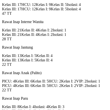
Kelas III
:
17
HCU
:
12
Kelas I
:
9
Kelas II
:
5
Isolasi
:
4
Kelas III
:
17
HCU
:
12
Kelas I
:
9
Kelas II
:
5
Isolasi
:
4
47
TT
Rawat Inap Interne Wanita
Kelas III
:
21
Kelas II
:
4
Kelas I
:
2
Isolasi
:
1
Kelas III
:
21
Kelas II
:
4
Kelas I
:
2
Isolasi
:
1
28
TT
Rawat Inap Jantung
Kelas III
:
13
Kelas I
:
5
Kelas II
:
4
Kelas III
:
13
Kelas I
:
5
Kelas II
:
4
22
TT
Rawat Inap Anak (Palito)
PICU
:
4
Kelas III
:
6
Kelas II
:
5
HCU
:
2
Kelas I
:
2
VIP
:
2
Isolasi
:
1
PICU
:
4
Kelas III
:
6
Kelas II
:
5
HCU
:
2
Kelas I
:
2
VIP
:
2
Isolasi
:
1
22
TT
Rawat Inap Paru
Kelas III
:
8
Kelas I
:
4
Isolasi
:
4
Kelas II
:
3