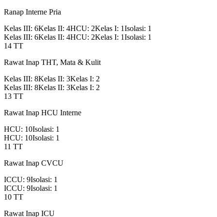
Ranap Interne Pria
Kelas III
:
6
Kelas II
:
4
HCU
:
2
Kelas I
:
1
Isolasi
:
1
Kelas III
:
6
Kelas II
:
4
HCU
:
2
Kelas I
:
1
Isolasi
:
1
14
TT
Rawat Inap THT, Mata & Kulit
Kelas III
:
8
Kelas II
:
3
Kelas I
:
2
Kelas III
:
8
Kelas II
:
3
Kelas I
:
2
13
TT
Rawat Inap HCU Interne
HCU
:
10
Isolasi
:
1
HCU
:
10
Isolasi
:
1
11
TT
Rawat Inap CVCU
ICCU
:
9
Isolasi
:
1
ICCU
:
9
Isolasi
:
1
10
TT
Rawat Inap ICU