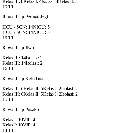
Kelas III
:
8
Kelas I
:
4
Isolasi
:
4
Kelas II
:
3
19
TT
Rawat Inap Perinatologi
HCU / SCN
:
14
NICU
:
5
HCU / SCN
:
14
NICU
:
5
19
TT
Rawat Inap Jiwa
Kelas III
:
14
Isolasi
:
2
Kelas III
:
14
Isolasi
:
2
16
TT
Rawat Inap Kebidanan
Kelas III
:
6
Kelas II
:
5
Kelas I
:
2
Isolasi
:
2
Kelas III
:
6
Kelas II
:
5
Kelas I
:
2
Isolasi
:
2
15
TT
Rawat Inap Pusako
Kelas I
:
10
VIP
:
4
Kelas I
:
10
VIP
:
4
14
TT