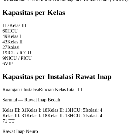
Kapasitas per Kelas
117
Kelas III
60
HCU
49
Kelas I
43
Kelas II
27
Isolasi
19
ICU / ICCU
9
NICU / PICU
6
VIP
Kapasitas per Instalasi Rawat Inap
Ruangan / Instalasi
Rincian Kelas
Total TT
Sarunai — Rawat Inap Bedah
Kelas III
:
31
Kelas I
:
18
Kelas II
:
13
HCU
:
5
Isolasi
:
4
Kelas III
:
31
Kelas I
:
18
Kelas II
:
13
HCU
:
5
Isolasi
:
4
71
TT
Rawat Inap Neuro