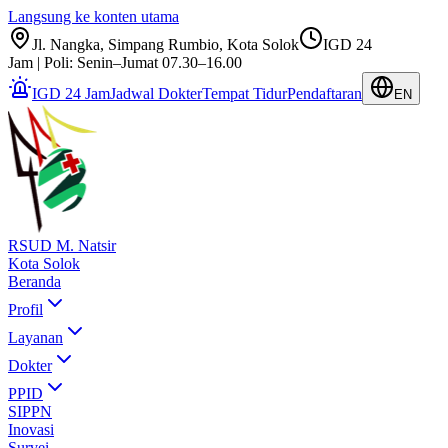
Langsung ke konten utama
Jl. Nangka, Simpang Rumbio, Kota Solok
IGD 24
Jam | Poli: Senin–Jumat 07.30–16.00
IGD 24 Jam
Jadwal Dokter
Tempat Tidur
Pendaftaran
EN
RSUD M. Natsir
Kota Solok
Beranda
Profil
Layanan
Dokter
PPID
SIPPN
Inovasi
Survei